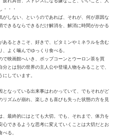
。疲れ具合、ストレスになる嫌なこと、いいこと、人
し・・・
気がしない、というのであれば、それが、何が原因な
消できるならできるだけ解消を、解消に時間がかかる
があるときこそ、好きで、ビタミンやミネラルを含む
り、よく噛んでゆっくり食べる。
ので映画館へいき、ポップコーンとウーロン茶を買
自分とは別の世界の主人公や登場人物をみることで、
うにしています。
因となっている出来事はわかっていて、でもそれがど
のリズムが崩れ、楽しさも喜びも失った状態の方を見
は、最終的にはとても大切。でも、それまで、体力を
安心できるような思考に変えていくことは大切だとお
食べる。