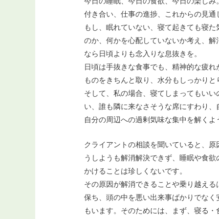
今日の睡眠、今日の食欲、今日の楽しみ
付き合い、仕事の進捗、これからの見通
もし、眠れていない、寝て起きても寝た
のか、何かを心配していないか考え、解
なら日頃よりも念入りな息抜きを。
日頃は手抜きな食事でも、精神的な疲れ
ものをきちんと取り、水分もしっかりと
そして、私の場合、寝てしまってもいい
い、誰も隣に来なさそうな席にすわり、
自分の周辺への過剰気味な集中を解くよ
クライアントの相談を聞いていると、原
うしようも解消解決できず、睡眠や食欲
かけることは珍しくないです。
その原因が解消できることや乗り越える
保ち、頭の中を悪い出来事ばかりでなく
もいます。そのためには、まず、寝る・