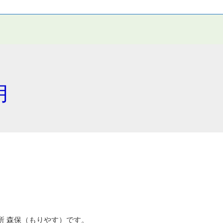
月
る
所 森保（もりやす）です。