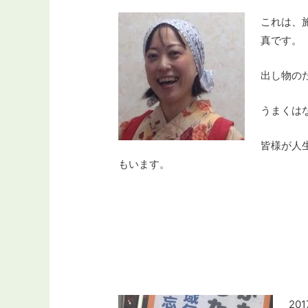
これは、
真です。
出し物の
うまくは
皆様が人
もいます。
20