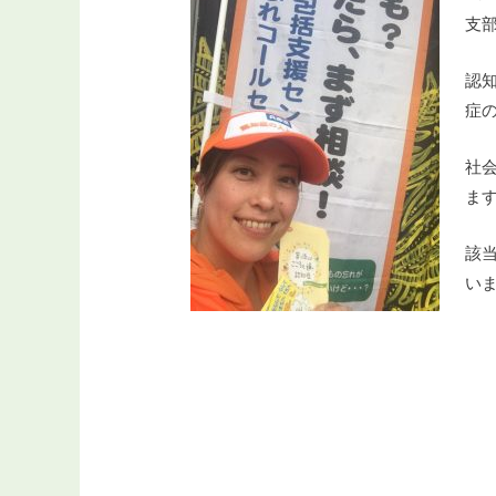
支
認
症
社
ま
該
い