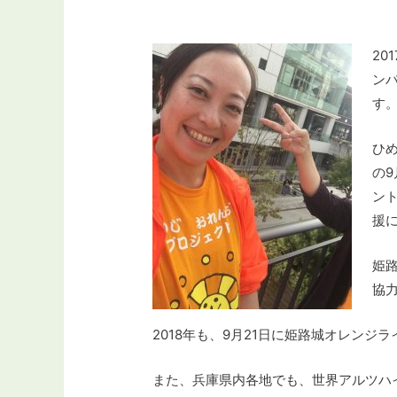
20
ン
す
ひ
の
ン
援
姫
協
2018年も、9月21日に姫路城オレンジ
また、兵庫県内各地でも、世界アルツハ