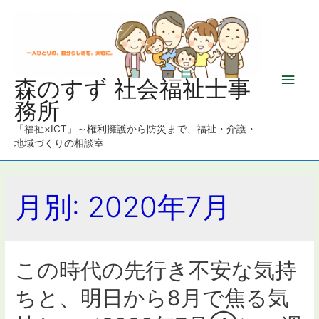
メ
森のすず 社会福祉士事
務所
イ
「福祉×ICT」～権利擁護から防災まで、福祉・介護・
ン
地域づくりの相談室
メ
月別: 2020年7月
ニ
ュ
ー
この時代の先行き不安な気持
ちと、明日から8月で焦る気