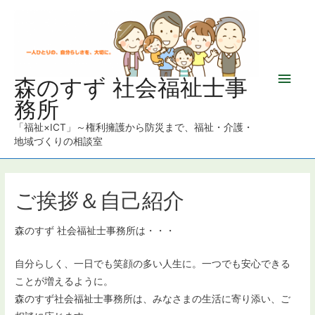
メ
森のすず 社会福祉士事
務所
イ
「福祉×ICT」～権利擁護から防災まで、福祉・介護・
ン
地域づくりの相談室
メ
ニ
ご挨拶＆自己紹介
ュ
森のすず 社会福祉士事務所は・・・
ー
自分らしく、一日でも笑顔の多い人生に。一つでも安心できる
ことが増えるように。
森のすず社会福祉士事務所は、みなさまの生活に寄り添い、ご