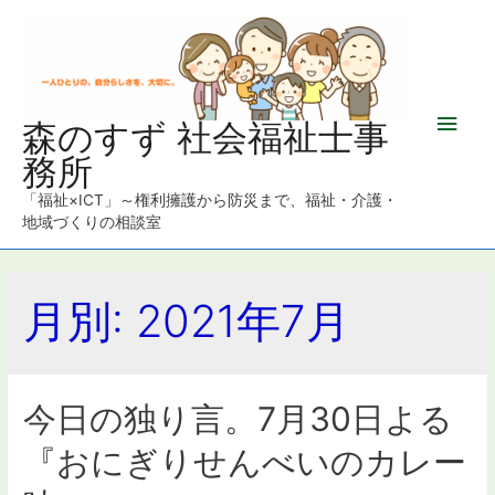
メ
森のすず 社会福祉士事
務所
イ
「福祉×ICT」～権利擁護から防災まで、福祉・介護・
ン
地域づくりの相談室
メ
月別: 2021年7月
ニ
ュ
ー
今日の独り言。7月30日よる
『おにぎりせんべいのカレー