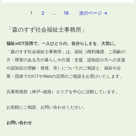
投
1
2
…
18
次のページ
→
稿
「森のすず社会福祉士事務所」
ナ
ビ
福祉×ICT活用で、一人ひとりの、自分らしさを、大切に。
ゲ
「森のすず社会福祉士事務所」は、福祉（権利擁護、ご高齢の
ー
方・障害のある方の暮らしや介護・支援、認知症の方への支援
や認知症の理解・啓発、等）についてのご相談と、福祉や企
シ
業・団体でのICTやWebの活用のご相談をお受けいたします。
ョ
ン
兵庫県南部（神戸~姫路）エリアを中心に活動しています。
お気軽にご相談、お問い合わせください。
お問い合わせ