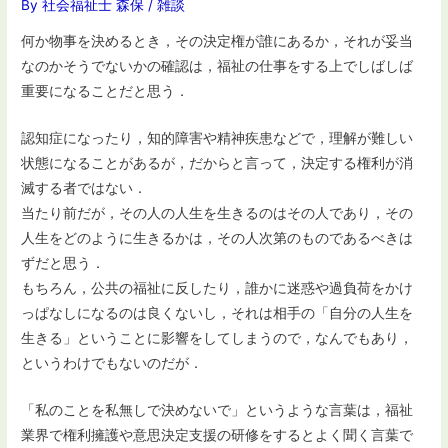
By
社会福祉士 森保
/
雑談
何か物事を決めるとき，その決定権が誰にあるか，それが妥当
なのかそうでないかの確認は，福祉の仕事をする上でしばしば
重要になることだと思う．
認知症になったり，知的障害や精神疾患などで，理解が難しい
状態になることがあるが，だからと言って，決定する権利が消
滅する者ではない．
当たり前だが，その人の人生を生きるのはその人であり，その
人生をどのように生きるかは，その人次第のものであるべきは
ずだと思う．
もちろん，公共の福祉に反したり，誰かに迷惑や過負荷をかけ
っぱなしになるのは良くないし，それは相手の「自分の人生を
生きる」ということに影響をしてしまうので，なんでもあり，
というわけでもないのだが．
「私のことを私無しで決めないで」というような言葉は，福祉
業界で権利擁護や意思決定支援の研修をするとよく聞く言葉で