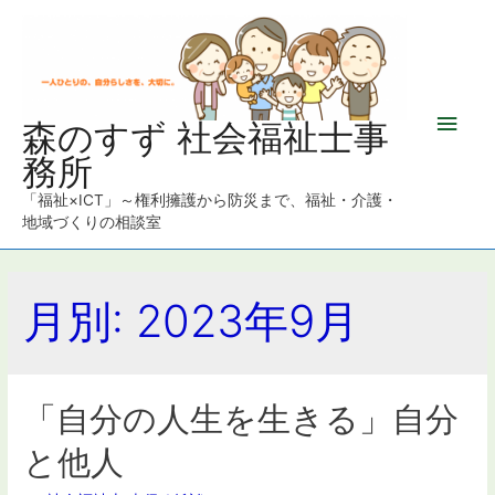
メ
森のすず 社会福祉士事
務所
イ
「福祉×ICT」～権利擁護から防災まで、福祉・介護・
ン
地域づくりの相談室
メ
月別: 2023年9月
ニ
ュ
ー
「自分の人生を生きる」自分
と他人