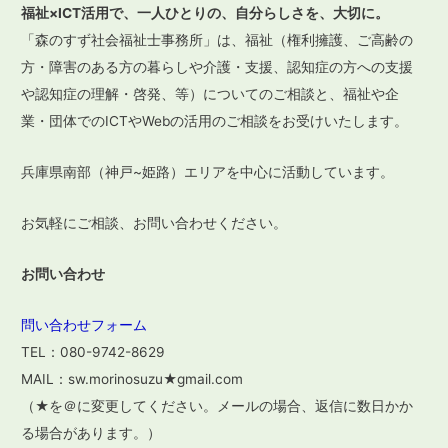
ビ
福祉×ICT活用で、一人ひとりの、自分らしさを、大切に。
ゲ
「森のすず社会福祉士事務所」は、福祉（権利擁護、ご高齢の
ー
方・障害のある方の暮らしや介護・支援、認知症の方への支援
や認知症の理解・啓発、等）についてのご相談と、福祉や企
シ
業・団体でのICTやWebの活用のご相談をお受けいたします。
ョ
ン
兵庫県南部（神戸~姫路）エリアを中心に活動しています。
お気軽にご相談、お問い合わせください。
お問い合わせ
問い合わせフォーム
TEL：080-9742-8629
MAIL：sw.morinosuzu★gmail.com
（★を＠に変更してください。メールの場合、返信に数日かか
る場合があります。）