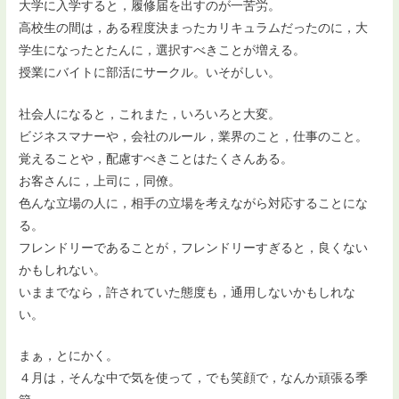
大学に入学すると，履修届を出すのが一苦労。
高校生の間は，ある程度決まったカリキュラムだったのに，大
学生になったとたんに，選択すべきことが増える。
授業にバイトに部活にサークル。いそがしい。
社会人になると，これまた，いろいろと大変。
ビジネスマナーや，会社のルール，業界のこと，仕事のこと。
覚えることや，配慮すべきことはたくさんある。
お客さんに，上司に，同僚。
色んな立場の人に，相手の立場を考えながら対応することにな
る。
フレンドリーであることが，フレンドリーすぎると，良くない
かもしれない。
いままでなら，許されていた態度も，通用しないかもしれな
い。
まぁ，とにかく。
４月は，そんな中で気を使って，でも笑顔で，なんか頑張る季