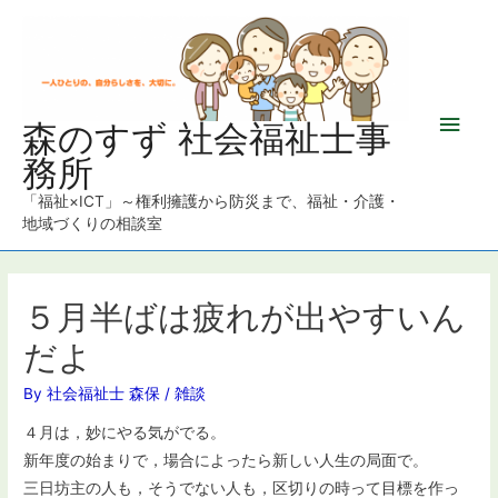
メ
森のすず 社会福祉士事
務所
イ
「福祉×ICT」～権利擁護から防災まで、福祉・介護・
ン
地域づくりの相談室
メ
ニ
５月半ばは疲れが出やすいん
だよ
ュ
By
社会福祉士 森保
/
雑談
ー
４月は，妙にやる気がでる。
新年度の始まりで，場合によったら新しい人生の局面で。
三日坊主の人も，そうでない人も，区切りの時って目標を作っ