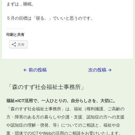
まずは，睡眠。
５月の目標は「寝る。」でいいと思うのです。
印刷と共有
共有
投
←
前の投稿
次の投稿
→
稿
「森のすず社会福祉士事務所」
ナ
ビ
福祉×ICT活用で、一人ひとりの、自分らしさを、大切に。
ゲ
「森のすず社会福祉士事務所」は、福祉（権利擁護、ご高齢の
ー
方・障害のある方の暮らしや介護・支援、認知症の方への支援
や認知症の理解・啓発、等）についてのご相談と、福祉や企
シ
業・団体でのICTやWebの活用のご相談をお受けいたします。