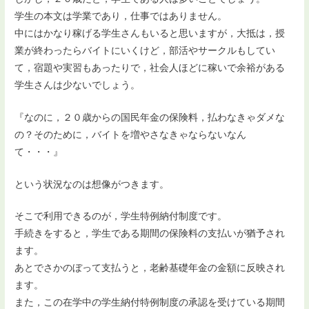
学生の本文は学業であり，仕事ではありません。
中にはかなり稼げる学生さんもいると思いますが，大抵は，授
業が終わったらバイトにいくけど，部活やサークルもしてい
て，宿題や実習もあったりで，社会人ほどに稼いで余裕がある
学生さんは少ないでしょう。
『なのに，２０歳からの国民年金の保険料，払わなきゃダメな
の？そのために，バイトを増やさなきゃならないなん
て・・・』
という状況なのは想像がつきます。
そこで利用できるのが，学生特例納付制度です。
手続きをすると，学生である期間の保険料の支払いが猶予され
ます。
あとでさかのぼって支払うと，老齢基礎年金の金額に反映され
ます。
また，この在学中の学生納付特例制度の承認を受けている期間