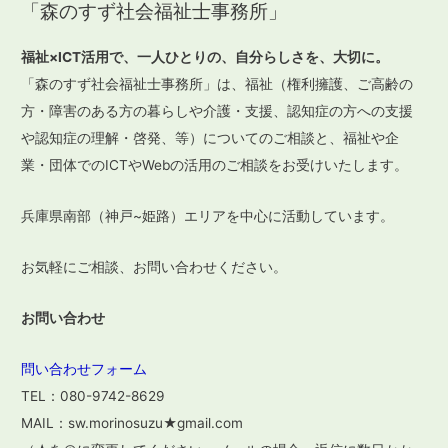
「森のすず社会福祉士事務所」
ナ
ビ
福祉×ICT活用で、一人ひとりの、自分らしさを、大切に。
ゲ
「森のすず社会福祉士事務所」は、福祉（権利擁護、ご高齢の
ー
方・障害のある方の暮らしや介護・支援、認知症の方への支援
や認知症の理解・啓発、等）についてのご相談と、福祉や企
シ
業・団体でのICTやWebの活用のご相談をお受けいたします。
ョ
ン
兵庫県南部（神戸~姫路）エリアを中心に活動しています。
お気軽にご相談、お問い合わせください。
お問い合わせ
問い合わせフォーム
TEL：080-9742-8629
MAIL：sw.morinosuzu★gmail.com