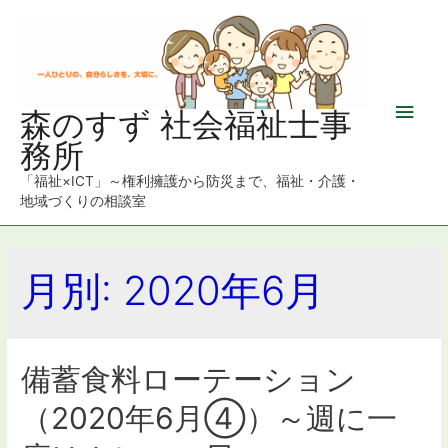
メ
森のすず 社会福祉士事
務所
イ
「福祉×ICT」～権利擁護から防災まで、福祉・介護・
ン
地域づくりの相談室
メ
月別: 2020年6月
ニ
ュ
ー
備蓄食料ローテーション
（2020年6月④）～週に一