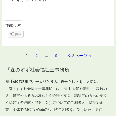
印刷と共有
共有
投
1
2
…
9
次のページ
→
稿
「森のすず社会福祉士事務所」
ナ
ビ
福祉×ICT活用で、一人ひとりの、自分らしさを、大切に。
ゲ
「森のすず社会福祉士事務所」は、福祉（権利擁護、ご高齢の
ー
方・障害のある方の暮らしや介護・支援、認知症の方への支援
や認知症の理解・啓発、等）についてのご相談と、福祉や企
シ
業・団体でのICTやWebの活用のご相談をお受けいたします。
ョ