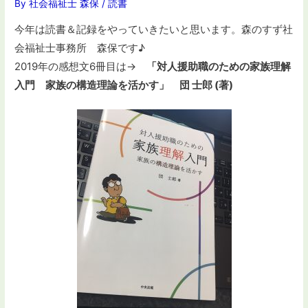
By
社会福祉士 森保
/
読書
今年は読書＆記録をやっていきたいと思います。森のすず社
会福祉士事務所 森保です♪
2019年の感想文6冊目は→
「対人援助職のための家族理解
入門 家族の構造理論を活かす」 団 士郎 (著)