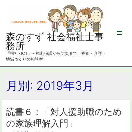
メ
森のすず 社会福祉士事
務所
イ
「福祉×ICT」～権利擁護から防災まで、福祉・介護・
ン
地域づくりの相談室
メ
月別: 2019年3月
ニ
ュ
ー
読書６：「対人援助職のため
の家族理解入門」