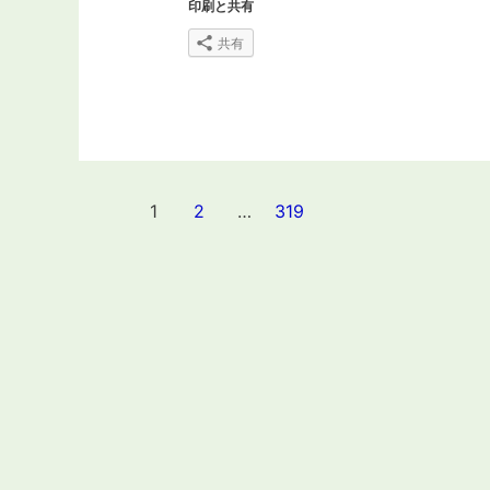
印刷と共有
共有
投
1
2
…
319
稿
ナ
ビ
ゲ