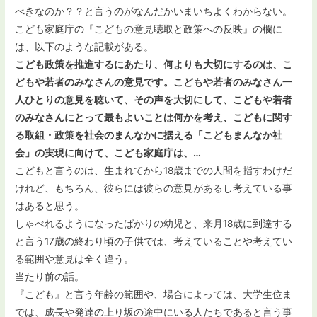
べきなのか？？と言うのがなんだかいまいちよくわからない。
こども家庭庁の『こどもの意見聴取と政策への反映』の欄に
は、以下のような記載がある。
こども政策を推進するにあたり、何よりも大切にするのは、こ
どもや若者のみなさんの意見です。こどもや若者のみなさん一
人ひとりの意見を聴いて、その声を大切にして、こどもや若者
のみなさんにとって最もよいことは何かを考え、こどもに関す
る取組・政策を社会のまんなかに据える「こどもまんなか社
会」の実現に向けて、こども家庭庁は、…
こどもと言うのは、生まれてから18歳までの人間を指すわけだ
けれど、もちろん、彼らには彼らの意見があるし考えている事
はあると思う。
しゃべれるようになったばかりの幼児と、来月18歳に到達する
と言う17歳の終わり頃の子供では、考えていることや考えてい
る範囲や意見は全く違う。
当たり前の話。
『こども』と言う年齢の範囲や、場合によっては、大学生位ま
では、成長や発達の上り坂の途中にいる人たちであると言う事