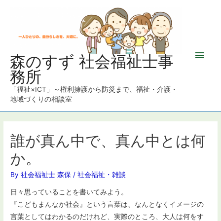
メ
森のすず 社会福祉士事
務所
イ
「福祉×ICT」～権利擁護から防災まで、福祉・介護・
ン
地域づくりの相談室
メ
ニ
誰が真ん中で、真ん中とは何
か。
ュ
By
社会福祉士 森保
/
社会福祉
・
雑談
ー
日々思っていることを書いてみよう。
『こどもまんなか社会』という言葉は、なんとなくイメージの
言葉としてはわかるのだけれど、実際のところ、大人は何をす