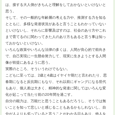
は、接する大人側がきちんと理解をしておかないといけないと
思う。
そして、その一般的な年齢層の考える力や、推測する力を知る
とともに、多様な発達状況があると言うこともわかっていない
といけないし、それらに影響及ぼすのは、社会のあり方やこれ
まで育てるのに関わってきた人のあり方もあると言う事は知っ
ておかないといけない。
いろんな政策やいろんな法律の多くは、人間が良心的で前向き
で、自己実現に一生懸命努力して、現実に生きようとする人間
像が前提にあるように思う。
実際のところ、そういうわけでもない。
こどもに至っては、2歳と4歳はイヤイヤ期だと言われたり、思
春期になると反抗期にもなり、それ以前にギャングになる世代
もあり、個人差は大きく、精神的な発達に関してはいろんな変
化が起こって当たり前の20年間を過ごす。
自分の能力は、万能だと思うこともあるだろうし、そうでは無
いことを知って悲しいと感じることもあるかもしれないし、自
分が人よりも劣っていると言うことがわかる日もあり、他人を