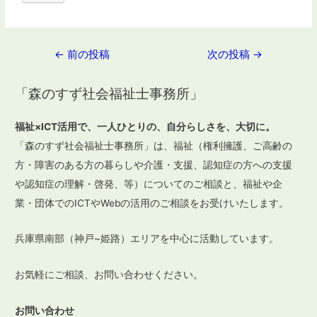
投
←
前の投稿
次の投稿
→
稿
「森のすず社会福祉士事務所」
ナ
ビ
福祉×ICT活用で、一人ひとりの、自分らしさを、大切に。
ゲ
「森のすず社会福祉士事務所」は、福祉（権利擁護、ご高齢の
ー
方・障害のある方の暮らしや介護・支援、認知症の方への支援
や認知症の理解・啓発、等）についてのご相談と、福祉や企
シ
業・団体でのICTやWebの活用のご相談をお受けいたします。
ョ
ン
兵庫県南部（神戸~姫路）エリアを中心に活動しています。
お気軽にご相談、お問い合わせください。
お問い合わせ