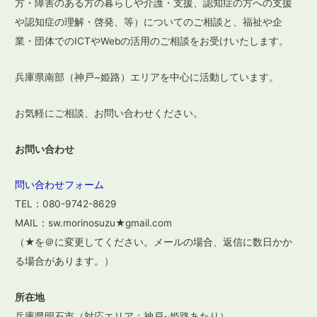
ー
方・障害のある方の暮らしや介護・支援、認知症の方への支援
や認知症の理解・啓発、等）についてのご相談と、福祉や企
シ
業・団体でのICTやWebの活用のご相談をお受けいたします。
ョ
ン
兵庫県南部（神戸~姫路）エリアを中心に活動しています。
お気軽にご相談、お問い合わせください。
お問い合わせ
問い合わせフォーム
TEL：080-9742-8629
MAIL：sw.morinosuzu★gmail.com
（★を＠に変更してください。メールの場合、返信に数日かか
る場合があります。）
所在地
兵庫県明石市（対応エリア：神戸~姫路あたり）