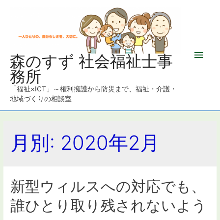
メ
森のすず 社会福祉士事
務所
イ
「福祉×ICT」～権利擁護から防災まで、福祉・介護・
ン
地域づくりの相談室
メ
月別: 2020年2月
ニ
ュ
ー
新型ウィルスへの対応でも、
誰ひとり取り残されないよう