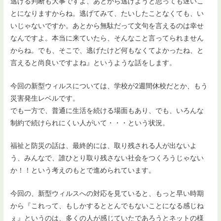
逃げる判断も大事ですよ、あとから逃げようと思っても遅いこ
とになりますからね。逃げてみて、たいしたことなくても、い
いじゃないですか。あとから無駄だって文句を言えるのは幸せ
なんですよ。本当に来ていたら、そんなこと言ってられません
からね。でも、そこで、逃げたけど何もなくてよかったね、と
言えると尚良いですよね』というような話をします。
今回の新型ウィルスについては、学校が2週間休校だとか、もう
災害発生レベルです。
でも一方で、普通に生活を続ける場面もあり、でも、いろんな
制約で続けられにくい人がいて・・・という状況。
福祉と防災の話は、最終的には、取り残される人が出ないよ
う、みんなで、誰ひとり取り残さない社会をつくろうじゃない
か！！という考えのもとで進められています。
今回の、新型ウィルスへの対応を見ていると、もっと早い時期
から『これって、もしかするととんでもないことになる感じね
ぇ』というのは、多くの人が感じていたであろうとネットの様