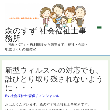
メ
森のすず 社会福祉士事
務所
イ
「福祉×ICT」～権利擁護から防災まで、福祉・介護・
ン
地域づくりの相談室
メ
ニ
新型ウィルスへの対応でも、
誰ひとり取り残されないよう
ュ
に・・・
ー
By
社会福祉士 森保
/
ノンジャンル
おはようございます、森のすず社会福祉士事務所です。