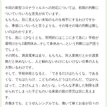
今回の新型コロナウィルスへの対応については、初期の判断に
ついていろいろな意見が出ています。
もちろん、目に見えない未知のものを相手にするわけですか
ら、事後にいろいろと言うよりも、その場その場の判断は難し
いのはわかります。
でも、急に（少なくとも、世間的にはここにきて急に）学校が
週明けから2週間休み…そして春休みへ…という判断には戸惑う
でしょう。
その間も、満員電車は走り、もちろん、対人業務だとか介護業
務だと休めないし、人と触れないわけにもいけない仕事の人も
大勢いるわけです。
そして、学校休校となると、「できるだけはたらくな、である
くな、でもはたらけ、こどものめんどうはたのんだ、ではがん
ばって、ごきげんよう」みたいな、いろんな矛盾した制限を課
せられてしまった子どものいる家庭の親の苦労は目に見えま
す。
共働きでも、とうぜんシングルでも、働いて稼ぐお金が日々の