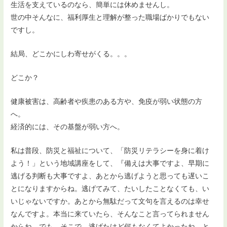
生活を支えているのなら、簡単には休めませんし。
世の中そんなに、福利厚生と理解が整った職場ばかりでもない
ですし。
結局、どこかにしわ寄せがくる。。。
どこか？
健康被害は、高齢者や疾患のある方や、免疫が弱い状態の方
へ。
経済的には、その基盤が弱い方へ。
私は普段、防災と福祉について、「防災リテラシーを身に着け
よう！」という地域講座をして、『備えは大事ですよ、早期に
逃げる判断も大事ですよ、あとから逃げようと思っても遅いこ
とになりますからね。逃げてみて、たいしたことなくても、い
いじゃないですか。あとから無駄だって文句を言えるのは幸せ
なんですよ。本当に来ていたら、そんなこと言ってられません
からね。でも、そこで、逃げたけど何もなくてよかったね、と