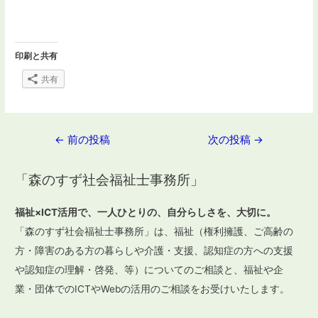
印刷と共有
共有
投
←
前の投稿
次の投稿
→
稿
「森のすず社会福祉士事務所」
ナ
ビ
福祉×ICT活用で、一人ひとりの、自分らしさを、大切に。
ゲ
「森のすず社会福祉士事務所」は、福祉（権利擁護、ご高齢の
ー
方・障害のある方の暮らしや介護・支援、認知症の方への支援
や認知症の理解・啓発、等）についてのご相談と、福祉や企
シ
業・団体でのICTやWebの活用のご相談をお受けいたします。
ョ