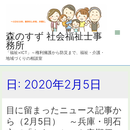
メ
森のすず 社会福祉士事
務所
イ
「福祉×ICT」～権利擁護から防災まで、福祉・介護・
ン
地域づくりの相談室
メ
日: 2020年2月5日
ニ
ュ
ー
目に留まったニュース記事か
ら（2月5日） ～兵庫・明石