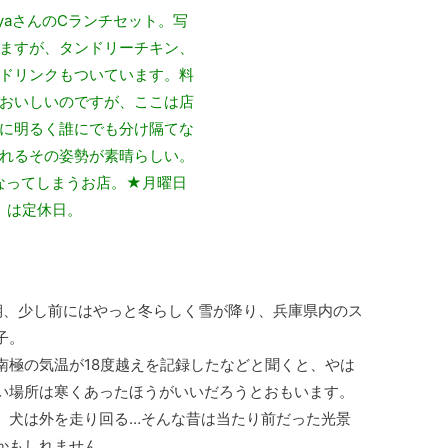
yaさんのCランチセット。写
ますが、タンドリーチキン、
ドリンクもついています。料
おいしいのですが、ここは店
に明るく誰にでも分け隔てな
れるその姿勢が素晴らしい。
なってしまうお店。★月曜日
は定休日。
期、少し前にはやっと冬らしく雪が降り、兵庫県内のス
子。
南極の気温が18度越えを記録したなどと聞くと、やは
い場所は寒くあったほうがいいだろうとおもいます。
、犬は外を走り回る…そんな昔は当たり前だった光景
かもしれません。