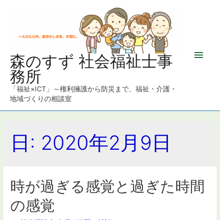
メ
森のすず 社会福祉士事
務所
イ
「福祉×ICT」～権利擁護から防災まで、福祉・介護・
ン
地域づくりの相談室
メ
日: 2020年2月9日
ニ
ュ
ー
時が過ぎる感覚と過ぎた時間
の感覚