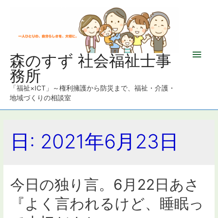
メ
森のすず 社会福祉士事
務所
イ
「福祉×ICT」～権利擁護から防災まで、福祉・介護・
ン
地域づくりの相談室
メ
日: 2021年6月23日
ニ
ュ
ー
今日の独り言。6月22日あさ
『よく言われるけど、睡眠っ