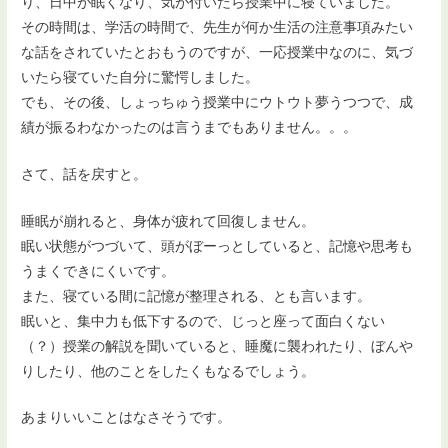
り、日中が眠くなり、気が付いたら授業中に寝ていました。
その時間は、学活の時間で、先生が何か生活の注意事項みたい
な話をされていたとおもうのですが、一応授業中なのに、気づ
いたら寝ていた自分に驚愕しました。
でも、その後、しょっちゅう授業中にウトウト夢うつつで、成
績が振るわなかったのは言うまでもありません。。。
さて、話を戻すと。
睡眠が崩れると、身体が疲れて回復しません。
眠い状態がつづいて、頭がぼーっとしていると、記憶や思考も
うまくできにくいです。
また、寝ている間に記憶が整理される、とも言います。
眠いと、集中力も低下するので、じっと座って面白くない
（？）授業の解説を聞いていると、睡魔に襲われたり、ぼんや
りしたり、他のことをしたくもなるでしょう。
あまりいいことはなさそうです。