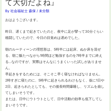
て大切だよね』
By
社会福祉士 森保
/
未分類
おはようございます。
昨日、遅くまで起きていたのと、夜中に足が攣って30分ぐらい
格闘していたので、今日の目覚めは遅めでした。
朝のルーティーンの理想形は、5時半には起床、ぬか床を混ぜ
る、朝ご飯たべながら1時間ほど勉強するのを7時半までに終え
る…なのですが、実際はそんなにうまくいった試しがありませ
ん。
早起きをするためには、そこそこ早く寝なければなりません。
2時すぎに寝たのに、5時半に起きられるわけもなく、仮に1日や
2日、起きられたとしても、その後長時間爆睡し、リズムを崩し
てしまいそうです。
または、日中にウトウトとして、日中活動の効率も低下してし
まいそうです。