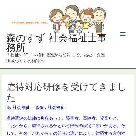
メ
森のすず 社会福祉士事
務所
イ
「福祉×ICT」～権利擁護から防災まで、福祉・介護・
ン
地域づくりの相談室
メ
ニ
虐待対応研修を受けてきまし
た
ュ
By
社会福祉士 森保
/
社会福祉
ー
虐待関連の法律は複数あって、障害者、高齢者、児童だと、
「だれから」虐待されるかという部分の設定に違いがある。そ
して、その「だれから」の部分の違いにより、対応する方向性