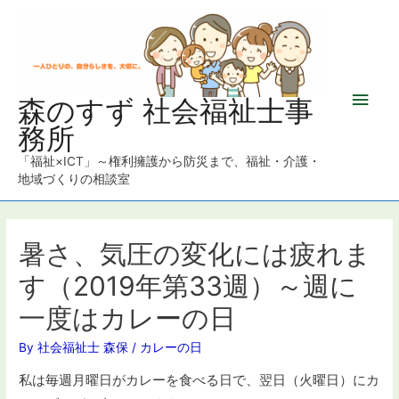
メ
森のすず 社会福祉士事
務所
イ
「福祉×ICT」～権利擁護から防災まで、福祉・介護・
ン
地域づくりの相談室
メ
ニ
暑さ、気圧の変化には疲れま
す（2019年第33週）～週に
ュ
一度はカレーの日
ー
By
社会福祉士 森保
/
カレーの日
私は毎週月曜日がカレーを食べる日で、翌日（火曜日）にカ