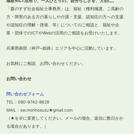
福祉×ICT活用で、一人ひとりの、自分らしさを、大切に。
ゲ
「森のすず社会福祉士事務所」は、福祉（権利擁護、ご高齢の
ー
方・障害のある方の暮らしや介護・支援、認知症の方への支援
や認知症の理解・啓発、等）についてのご相談と、福祉や企
シ
業・団体でのICTやWebの活用のご相談をお受けいたします。
ョ
ン
兵庫県南部（神戸~姫路）エリアを中心に活動しています。
お気軽にご相談、お問い合わせください。
お問い合わせ
問い合わせフォーム
TEL：080-9742-8629
MAIL：sw.morinosuzu★gmail.com
（★を＠に変更してください。メールの場合、返信に数日かか
る場合があります。）