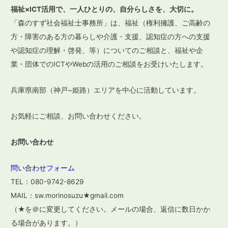
ビ
福祉×ICT活用で、一人ひとりの、自分らしさを、大切に。
ゲ
「森のすず社会福祉士事務所」は、福祉（権利擁護、ご高齢の
ー
方・障害のある方の暮らしや介護・支援、認知症の方への支援
や認知症の理解・啓発、等）についてのご相談と、福祉や企
シ
業・団体でのICTやWebの活用のご相談をお受けいたします。
ョ
ン
兵庫県南部（神戸~姫路）エリアを中心に活動しています。
お気軽にご相談、お問い合わせください。
お問い合わせ
問い合わせフォーム
TEL：080-9742-8629
MAIL：sw.morinosuzu★gmail.com
（★を＠に変更してください。メールの場合、返信に数日かか
る場合があります。）