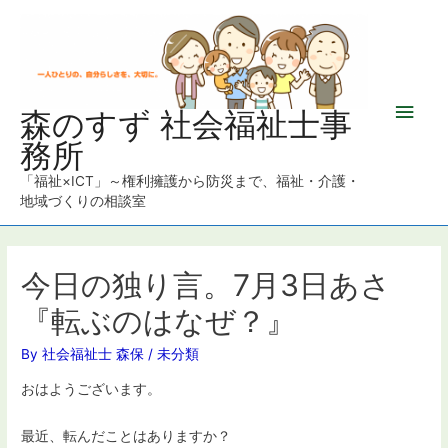
メ
森のすず 社会福祉士事
務所
イ
「福祉×ICT」～権利擁護から防災まで、福祉・介護・
ン
地域づくりの相談室
メ
ニ
今日の独り言。7月3日あさ
『転ぶのはなぜ？』
ュ
By
社会福祉士 森保
/
未分類
ー
おはようございます。
最近、転んだことはありますか？