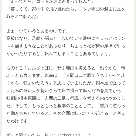
『走ってたら、コードが足に絡まって転んだ』
『嬉しくて、家の中で飛び跳ねたら、コタツ布団の斜面に足を
取られて転んだ』
まぁ、いろいろとあるわけです。
高齢になり、足腰が弱ると、歩いている最中にちょっとバラン
スを崩すようなことがあったり、ちょっと杖が床の摩擦で引っ
かかったりすると、転んでしまうこともあるでしょう。
ものすごくおおざっぱに、転ぶ理由を考えると「動くから、転
ぶ」とも言えます。以前は、「人間は二本脚で立ち上がって歩
くから、転ぶのだろう」と思っていましたが、四本足で立って
いた私の飼い犬が勢い余って床で滑って転んだのを見てから、
転倒の根本原因に「人間の二足歩行説」を考えるのはやめまし
た。そして、もっともっと根本のこととして、「重力に逆らっ
た動き方をしていると、その合間に転ぶことが起こる」と考え
たわけです。
ずっと寝ていたら、転ぶことはないでしょう。