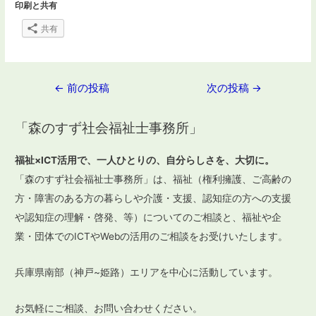
印刷と共有
共有
投
←
前の投稿
次の投稿
→
稿
「森のすず社会福祉士事務所」
ナ
ビ
福祉×ICT活用で、一人ひとりの、自分らしさを、大切に。
ゲ
「森のすず社会福祉士事務所」は、福祉（権利擁護、ご高齢の
ー
方・障害のある方の暮らしや介護・支援、認知症の方への支援
や認知症の理解・啓発、等）についてのご相談と、福祉や企
シ
業・団体でのICTやWebの活用のご相談をお受けいたします。
ョ
ン
兵庫県南部（神戸~姫路）エリアを中心に活動しています。
お気軽にご相談、お問い合わせください。