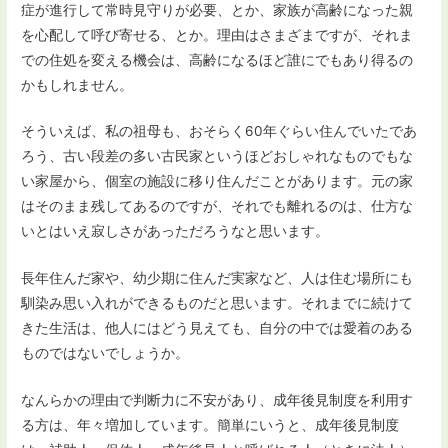
症が進行して常時見守りが必要、とか、家族が高齢になった親
を心配して呼び寄せる、とか。理由はさまざまですが、それま
での住処を変える機会は、高齢になるほど誰にでもあり得るの
かもしれません。
そういえば、私の祖母も、おそらく60年ぐらい住んでいたであ
ろう、古い段差の多い古民家というほどおしゃれなものでもな
い家屋から、個室の施設に移り住んだことがあります。元の家
はそのまま残してあるのですが、それでも離れるのは、仕方な
いとはいえ寂しさがあっただろうなと思います。
長年住んだ家や、幼少期に住んだ実家など、人は住む場所にも
馴染み思い入れができるものだと思います。それまでに続けて
きた生活は、他人にはどう見えても、自分の中では愛着のある
ものではないでしょうか。
なんらかの理由で判断力に不安があり、成年後見制度を利用す
る方は、年々増加しています。簡単にいうと、成年後見制度