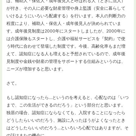
は、補助人・保佐人・成年後見人と呼ばれる人（ときに法人）
が付き、その人に必要な財産管理や身上監護（安全に暮らして
いけるようにいろいろ配慮する）を行います。本人の判断力の
程度により、補助人・保佐人・成年後見人が決められていま
す。成年後見制度は2000年にスタートしましたが、2000年に
は介護保険もスタートし、介護や福祉サービスを『契約』で使
う時代に合わせて登場した制度です。今後、高齢化率もまだ増
えて、認知症になる人も増えると予想されているので、成年後
見制度や金銭や財産の管理をサポートする仕組みというのは、
ニーズが増加すると思います。
さて。
もし認知症になったら…というのを考えると、心配なのは「いつ
まで、この生活ができるのだろう」という部分だと思います。
独居の場合、認知症にならなくても、入院することになったら
どうしたらいいのだろう、施設に入ったほうがよくなったとき
はどうしたらいいのだろう…といろいろ心配ではありますが。そ
の話はまたの機会に。