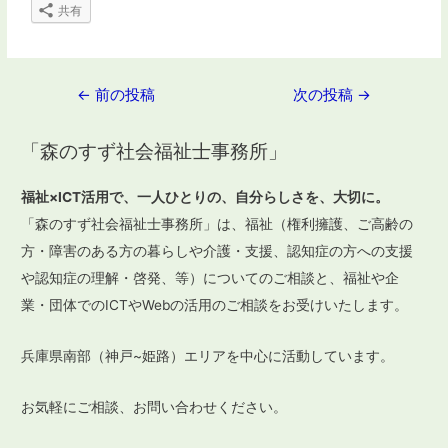
共有
投
←
前の投稿
次の投稿
→
稿
「森のすず社会福祉士事務所」
ナ
ビ
福祉×ICT活用で、一人ひとりの、自分らしさを、大切に。
ゲ
「森のすず社会福祉士事務所」は、福祉（権利擁護、ご高齢の
ー
方・障害のある方の暮らしや介護・支援、認知症の方への支援
や認知症の理解・啓発、等）についてのご相談と、福祉や企
シ
業・団体でのICTやWebの活用のご相談をお受けいたします。
ョ
ン
兵庫県南部（神戸~姫路）エリアを中心に活動しています。
お気軽にご相談、お問い合わせください。