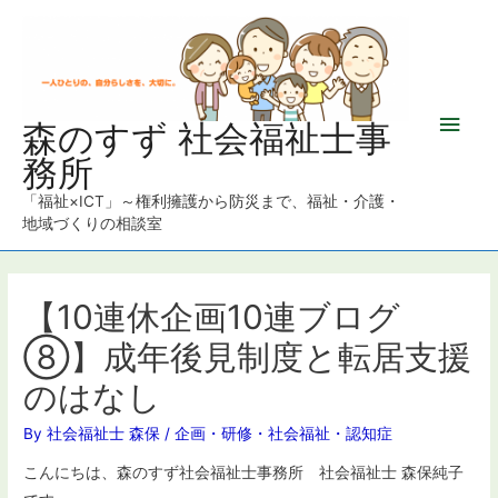
メ
森のすず 社会福祉士事
務所
イ
「福祉×ICT」～権利擁護から防災まで、福祉・介護・
ン
地域づくりの相談室
メ
ニ
【10連休企画10連ブログ
⑧】成年後見制度と転居支援
ュ
のはなし
ー
By
社会福祉士 森保
/
企画・研修
・
社会福祉
・
認知症
こんにちは、森のすず社会福祉士事務所 社会福祉士 森保純子