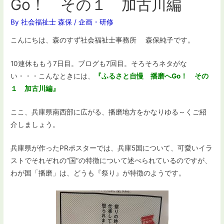
Go！ その１ 加古川編
By
社会福祉士 森保
/
企画・研修
こんにちは、森のすず社会福祉士事務所 森保純子です。
10連休ももう7日目。ブログも7回目。そろそろネタがな
い・・・こんなときには、
『ふるさと自慢 播磨へGo！ その
１ 加古川編
』
ここ、兵庫県南西部に広がる、播磨地方をかなりゆる～くご紹
介しましょう。
兵庫県が作ったPRポスターでは、兵庫5国について、可愛いイラ
ストでそれぞれの”国”の特徴について述べられているのですが、
わが国「播磨」は、どうも『祭り』が特徴のようです。