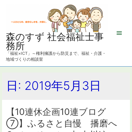
メ
森のすず 社会福祉士事
務所
イ
「福祉×ICT」～権利擁護から防災まで、福祉・介護・
ン
地域づくりの相談室
メ
日: 2019年5月3日
ニ
ュ
ー
【10連休企画10連ブログ
⑦】ふるさと自慢 播磨へ