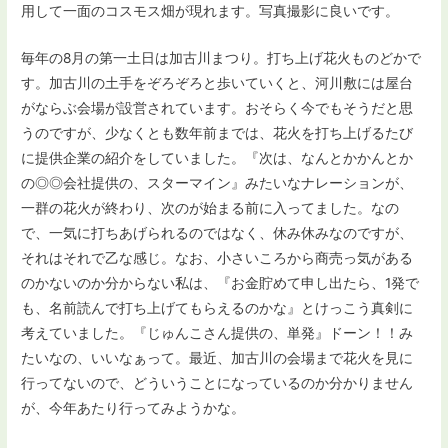
用して一面のコスモス畑が現れます。写真撮影に良いです。
毎年の8月の第一土日は加古川まつり。打ち上げ花火ものどかで
す。加古川の土手をぞろぞろと歩いていくと、河川敷には屋台
がならぶ会場が設営されています。おそらく今でもそうだと思
うのですが、少なくとも数年前までは、花火を打ち上げるたび
に提供企業の紹介をしていました。『次は、なんとかかんとか
の◎◎会社提供の、スターマイン』みたいなナレーションが、
一群の花火が終わり、次のが始まる前に入ってました。なの
で、一気に打ちあげられるのではなく、休み休みなのですが、
それはそれで乙な感じ。なお、小さいころから商売っ気がある
のかないのか分からない私は、『お金貯めて申し出たら、1発で
も、名前読んで打ち上げてもらえるのかな』とけっこう真剣に
考えていました。『じゅんこさん提供の、単発』ドーン！！み
たいなの、いいなぁって。最近、加古川の会場まで花火を見に
行ってないので、どういうことになっているのか分かりません
が、今年あたり行ってみようかな。