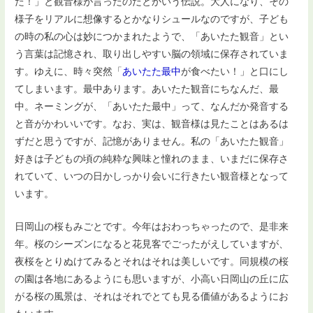
た！」と観音様が言ったのだとかいう伝説。大人になり、その
様子をリアルに想像するとかなりシュールなのですが、子ども
の時の私の心は妙につかまれたようで、「あいたた観音」とい
う言葉は記憶され、取り出しやすい脳の領域に保存されていま
す。ゆえに、時々突然「
あいたた最中
が食べたい！」と口にし
てしまいます。最中あります。あいたた観音にちなんだ、最
中。ネーミングが、「あいたた最中」って、なんだか発音する
と音がかわいいです。なお、実は、観音様は見たことはあるは
ずだと思うですが、記憶がありません。私の「あいたた観音」
好きは子どもの頃の純粋な興味と憧れのまま、いまだに保存さ
れていて、いつの日かしっかり会いに行きたい観音様となって
います。
日岡山の桜もみごとです。今年はおわっちゃったので、是非来
年。桜のシーズンになると花見客でごったがえしていますが、
夜桜をとりぬけてみるとそれはそれは美しいです。同規模の桜
の園は各地にあるようにも思いますが、小高い日岡山の丘に広
がる桜の風景は、それはそれでとても見る価値があるようにお