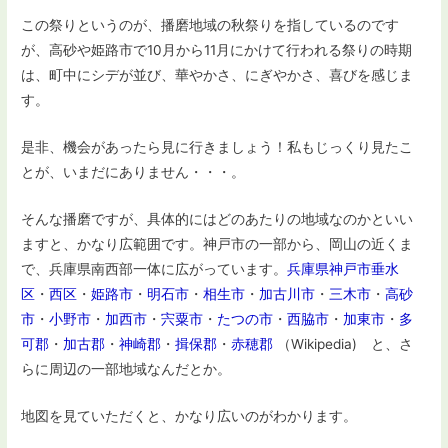
この祭りというのが、播磨地域の秋祭りを指しているのです
が、高砂や姫路市で10月から11月にかけて行われる祭りの時期
は、町中にシデが並び、華やかさ、にぎやかさ、喜びを感じま
す。
是非、機会があったら見に行きましょう！私もじっくり見たこ
とが、いまだにありません・・・。
そんな播磨ですが、具体的にはどのあたりの地域なのかといい
ますと、かなり広範囲です。神戸市の一部から、岡山の近くま
で、兵庫県南西部一体に広がっています。
兵庫県
神戸市
垂水
区
・
西区
・
姫路市
・
明石市
・
相生市
・
加古川市
・
三木市
・
高砂
市
・
小野市
・
加西市
・
宍粟市
・
たつの市
・
西脇市
・
加東市
・
多
可郡
・
加古郡
・
神崎郡
・
揖保郡
・
赤穂郡
（Wikipedia) と、さ
らに周辺の一部地域なんだとか。
地図を見ていただくと、かなり広いのがわかります。