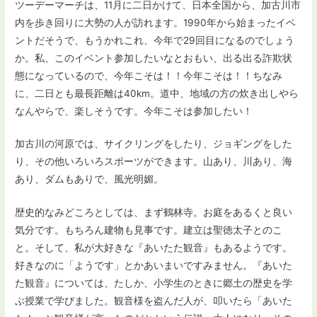
ツーデーマーチは、11月に二日かけて、日本全国から、加古川市
内を歩き回りに大勢の人が訪れます。1990年から始まったイベ
ントだそうで、もうかれこれ、今年で29回目になるのでしょう
か。私、このイベント参加したいなとおもい、出る出る詐欺状
態になっているので、今年こそは！！今年こそは！！ちなみ
に、二日とも最長距離は40km。道中、地域の方の炊き出しやら
なんやらで、楽しそうです。今年こそは参加したい！
加古川の河原では、サイクリングをしたり、ジョギングをした
り、その他いろいろスポーツができます。山あり、川あり、海
あり、ダムもありで、風光明媚。
歴史的なみどころとしては、まず鶴林寺。お庭をあるくと良い
気分です。もちろん建物も見事です。建立は聖徳太子とのこ
と。そして、私が大好きな『あいたた観音』もあるようです。
好きなのに「ようです」とかあいまいですみません。『あいた
た観音』については、たしか、小学生のときに郷土の歴史を学
ぶ授業で学びました。観音様を盗んだ人が、叩いたら「あいた