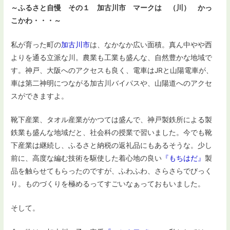
～ふるさと自慢 その１ 加古川市 マークは （川） かっ
こかわ・・・～
私が育った町の
加古川市
は、なかなか広い面積。真ん中やや西
よりを通る立派な川。農業も工業も盛んな、自然豊かな地域で
す。神戸、大阪へのアクセスも良く、電車はJRと山陽電車が、
車は第二神明につながる加古川バイパスや、山陽道へのアクセ
スができますよ。
靴下産業、タオル産業がかつては盛んで、神戸製鉄所による製
鉄業も盛んな地域だと、社会科の授業で習いました。今でも靴
下産業は継続し、ふるさと納税の返礼品にもあるそうな。少し
前に、高度な編む技術を駆使した着心地の良い
『もちはだ』
製
品を触らせてもらったのですが、ふわふわ、さらさらでびっく
り。ものづくりを極めるってすごいなぁっておもいました。
そして。