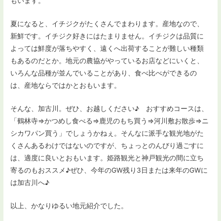
もいます。
夏になると、イチジクがたくさんでまわります。産地なので、
新鮮です。イチジク好きにはたまりません。イチジクは品質に
よっては鮮度が落ちやすく、遠くへ出荷することが難しい種類
もあるのだとか。地元の農協がやっているお店などにいくと、
いろんな品種が並んでいることがあり、食べ比べができるの
は、産地ならではかとおもいます。
そんな、加古川。ぜひ、お越しください♪ おすすめコースは、
「鶴林寺⇒かつめし食べる⇒鹿児のもち買う⇒河川敷お散歩⇒ニ
シカワパン買う」でしょうかねぇ。そんなに派手な観光地がた
くさんあるわけではないのですが、ちょっとのんびり過ごすに
は、適度に良いとおもいます。姫路観光と神戸観光の間に立ち
寄るのもおススメ♪ぜひ、今年のGW残り3日または来年のGWに
は加古川へ♪
以上、かなりゆるい地元紹介でした。