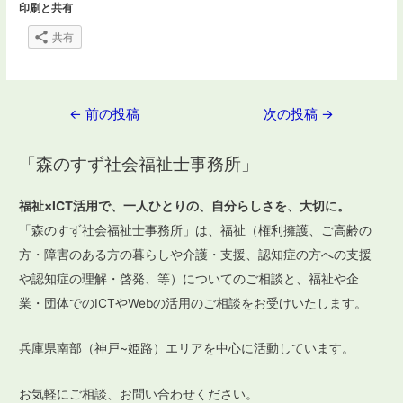
印刷と共有
共有
投
←
前の投稿
次の投稿
→
稿
「森のすず社会福祉士事務所」
ナ
ビ
福祉×ICT活用で、一人ひとりの、自分らしさを、大切に。
ゲ
「森のすず社会福祉士事務所」は、福祉（権利擁護、ご高齢の
ー
方・障害のある方の暮らしや介護・支援、認知症の方への支援
や認知症の理解・啓発、等）についてのご相談と、福祉や企
シ
業・団体でのICTやWebの活用のご相談をお受けいたします。
ョ
ン
兵庫県南部（神戸~姫路）エリアを中心に活動しています。
お気軽にご相談、お問い合わせください。