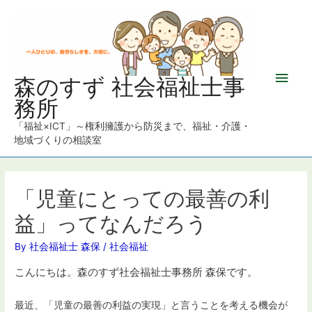
メ
森のすず 社会福祉士事
務所
イ
「福祉×ICT」～権利擁護から防災まで、福祉・介護・
ン
地域づくりの相談室
メ
ニ
「児童にとっての最善の利
益」ってなんだろう
ュ
By
社会福祉士 森保
/
社会福祉
ー
こんにちは。森のすず社会福祉士事務所 森保です。
最近、「児童の最善の利益の実現」と言うことを考える機会が