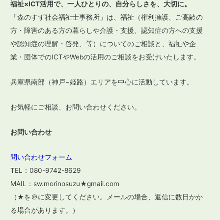
ビ
福祉×ICT活用で、一人ひとりの、自分らしさを、大切に。
ゲ
「森のすず社会福祉士事務所」は、福祉（権利擁護、ご高齢の
ー
方・障害のある方の暮らしや介護・支援、認知症の方への支援
や認知症の理解・啓発、等）についてのご相談と、福祉や企
シ
業・団体でのICTやWebの活用のご相談をお受けいたします。
ョ
ン
兵庫県南部（神戸~姫路）エリアを中心に活動しています。
お気軽にご相談、お問い合わせください。
お問い合わせ
問い合わせフォーム
TEL：080-9742-8629
MAIL：sw.morinosuzu★gmail.com
（★を＠に変更してください。メールの場合、返信に数日かか
る場合があります。）