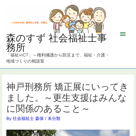
メ
森のすず 社会福祉士事
務所
イ
「福祉×ICT」～権利擁護から防災まで、福祉・介護・
ン
地域づくりの相談室
メ
ニ
神戸刑務所 矯正展にいってき
ました。～更生支援はみんな
ュ
に関係のあること～
ー
By
社会福祉士 森保
/
未分類