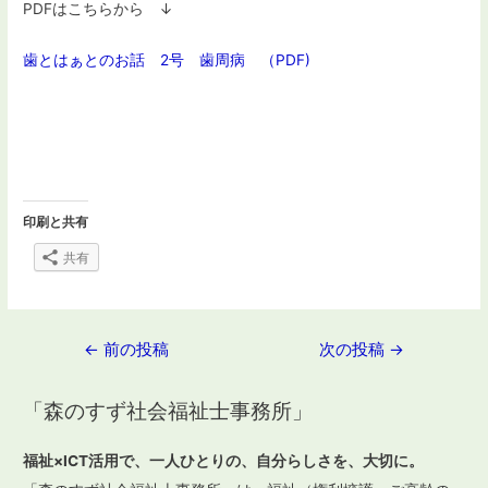
PDFはこちらから ↓
歯とはぁとのお話 2号 歯周病 （PDF)
印刷と共有
共有
投
←
前の投稿
次の投稿
→
稿
「森のすず社会福祉士事務所」
ナ
ビ
福祉×ICT活用で、一人ひとりの、自分らしさを、大切に。
ゲ