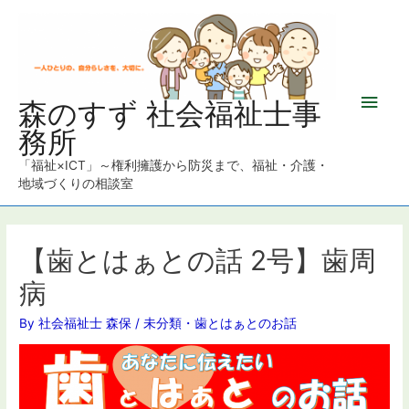
メ
森のすず 社会福祉士事
務所
イ
「福祉×ICT」～権利擁護から防災まで、福祉・介護・
ン
地域づくりの相談室
メ
ニ
【歯とはぁとの話 2号】歯周
病
ュ
By
社会福祉士 森保
/
未分類
・
歯とはぁとのお話
ー