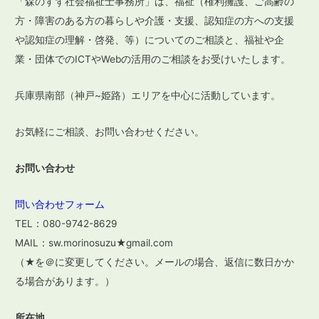
「森のすず社会福祉士事務所」は、福祉（権利擁護、ご高齢の
ー
方・障害のある方の暮らしや介護・支援、認知症の方への支援
や認知症の理解・啓発、等）についてのご相談と、福祉や企
シ
業・団体でのICTやWebの活用のご相談をお受けいたします。
ョ
ン
兵庫県南部（神戸~姫路）エリアを中心に活動しています。
お気軽にご相談、お問い合わせください。
お問い合わせ
問い合わせフォーム
TEL：080-9742-8629
MAIL：sw.morinosuzu★gmail.com
（★を＠に変更してください。メールの場合、返信に数日かか
る場合があります。）
所在地