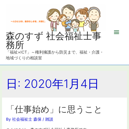
メ
森のすず 社会福祉士事
務所
イ
「福祉×ICT」～権利擁護から防災まで、福祉・介護・
ン
地域づくりの相談室
メ
日: 2020年1月4日
ニ
ュ
ー
「仕事始め」に思うこと
By
社会福祉士 森保
/
雑談