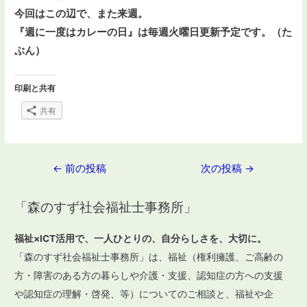
今回はこの辺で、
また来週。
『週に一度はカレーの日』は毎週火曜日更新予定です。
（た
ぶん）
印刷と共有
共有
投
←
前の投稿
次の投稿
→
稿
「森のすず社会福祉士事務所」
ナ
ビ
福祉×ICT活用で、一人ひとりの、自分らしさを、大切に。
ゲ
「森のすず社会福祉士事務所」は、福祉（権利擁護、ご高齢の
ー
方・障害のある方の暮らしや介護・支援、認知症の方への支援
や認知症の理解・啓発、等）についてのご相談と、福祉や企
シ