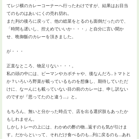
てレジ横のカレーコーナーへ行ったわけですが、結果はお目当
てのものはあいにくの売れ切れ。
また列の後ろに戻って、他の総菜をとるのも面倒だったので、
「時間も遅いし、控えめでいいか・・・」と自分に言い聞か
せ、晩御飯のカレーを頂きました。
が・・・
正直なところ、物足りない・・・。
私の頭の中には、ピーマンやカボチャや、後なんだろ‥トマトと
か？いろいろ野菜が載っているものを想像し、期待していただ
けに、なーんにも載っていない目の前のカレーは、申し訳ない
のですが『思ってたのと違う…』と。
もちろん、無いと分かった時点で、店を出る選択肢もあったか
もしれません。
しかしトレーの上には、わかめの酢の物…返すのも気が引けま
す。だからといって、それだけ食べるのも…列に戻るのも…あれ