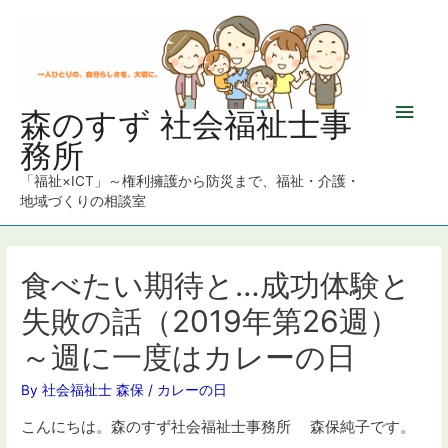
メ
森のすず 社会福祉士事
務所
イ
「福祉×ICT」～権利擁護から防災まで、福祉・介護・
ン
地域づくりの相談室
メ
ニ
食べたい期待と…成功体験と
失敗の話（2019年第26週）
ュ
～週に一度はカレーの日
ー
By
社会福祉士 森保
/
カレーの日
こんにちは。森のすず社会福祉士事務所 森保純子です。