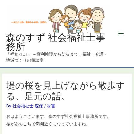
メ
森のすず 社会福祉士事
務所
イ
「福祉×ICT」～権利擁護から防災まで、福祉・介護・
ン
地域づくりの相談室
メ
ニ
堤の桜を見上げながら散歩す
る、足元の話。
ュ
By
社会福祉士 森保
/
災害
ー
おはようございます、森のすず社会福祉士事務所です。
桜があちこちで満開近くになっていますね。