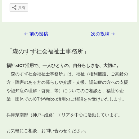
共有
投
←
前の投稿
次の投稿
→
稿
「森のすず社会福祉士事務所」
ナ
ビ
福祉×ICT活用で、一人ひとりの、自分らしさを、大切に。
ゲ
「森のすず社会福祉士事務所」は、福祉（権利擁護、ご高齢の
ー
方・障害のある方の暮らしや介護・支援、認知症の方への支援
や認知症の理解・啓発、等）についてのご相談と、福祉や企
シ
業・団体でのICTやWebの活用のご相談をお受けいたします。
ョ
ン
兵庫県南部（神戸~姫路）エリアを中心に活動しています。
お気軽にご相談、お問い合わせください。