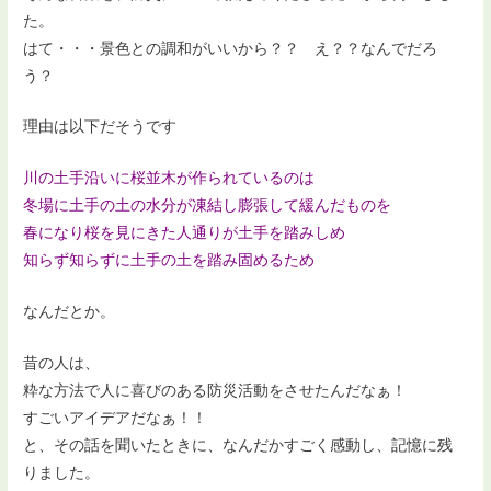
た。
はて・・・景色との調和がいいから？？ え？？なんでだろ
う？
理由は以下だそうです
川の土手沿いに桜並木が作られているのは
冬場に土手の土の水分が凍結し膨張して緩んだものを
春になり桜を見にきた人通りが土手を踏みしめ
知らず知らずに土手の土を踏み固めるため
なんだとか。
昔の人は、
粋な方法で人に喜びのある防災活動をさせたんだなぁ！
すごいアイデアだなぁ！！
と、その話を聞いたときに、なんだかすごく感動し、記憶に残
りました。