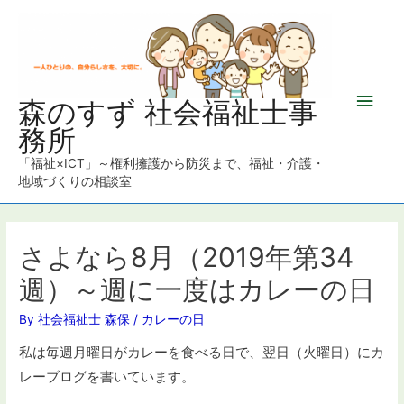
メ
森のすず 社会福祉士事
務所
イ
「福祉×ICT」～権利擁護から防災まで、福祉・介護・
ン
地域づくりの相談室
メ
ニ
さよなら8月（2019年第34
週）～週に一度はカレーの日
ュ
By
社会福祉士 森保
/
カレーの日
ー
私は毎週月曜日がカレーを食べる日で、翌日（火曜日）にカ
レーブログを書いています。