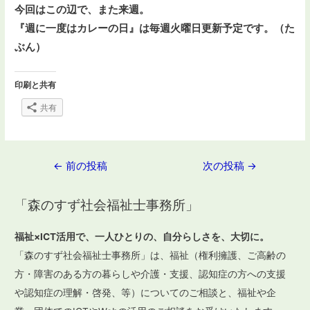
今回はこの辺で、
また来週。
『週に一度はカレーの日』は毎週火曜日更新予定です。
（た
ぶん）
印刷と共有
共有
投
←
前の投稿
次の投稿
→
稿
「森のすず社会福祉士事務所」
ナ
ビ
福祉×ICT活用で、一人ひとりの、自分らしさを、大切に。
ゲ
「森のすず社会福祉士事務所」は、福祉（権利擁護、ご高齢の
ー
方・障害のある方の暮らしや介護・支援、認知症の方への支援
や認知症の理解・啓発、等）についてのご相談と、福祉や企
シ