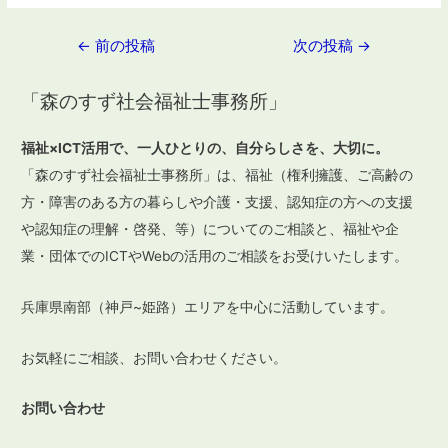
投
←
前の投稿
次の投稿
→
稿
「森のすず社会福祉士事務所」
ナ
ビ
福祉×ICT活用で、一人ひとりの、自分らしさを、大切に。
ゲ
「森のすず社会福祉士事務所」は、福祉（権利擁護、ご高齢の
ー
方・障害のある方の暮らしや介護・支援、認知症の方への支援
や認知症の理解・啓発、等）についてのご相談と、福祉や企
シ
業・団体でのICTやWebの活用のご相談をお受けいたします。
ョ
ン
兵庫県南部（神戸~姫路）エリアを中心に活動しています。
お気軽にご相談、お問い合わせください。
お問い合わせ