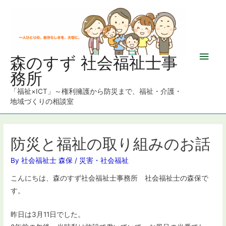
メ
森のすず 社会福祉士事
務所
イ
「福祉×ICT」～権利擁護から防災まで、福祉・介護・
ン
地域づくりの相談室
メ
ニ
防災と福祉の取り組みのお話
ュ
By
社会福祉士 森保
/
災害
・
社会福祉
こんにちは、森のすず社会福祉士事務所 社会福祉士の森保で
ー
す。
昨日は3月11日でした。