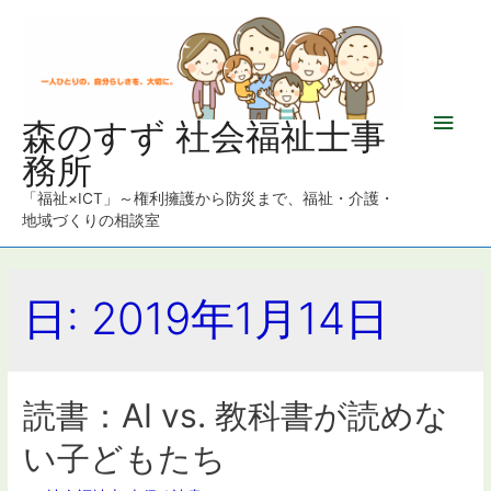
メ
森のすず 社会福祉士事
務所
イ
「福祉×ICT」～権利擁護から防災まで、福祉・介護・
ン
地域づくりの相談室
メ
日: 2019年1月14日
ニ
ュ
ー
読書：AI vs. 教科書が読めな
い子どもたち