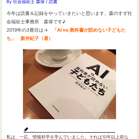
By
社会福祉士 森保
/
読書
今年は読書＆記録をやっていきたいと思います。森のすず社
会福祉士事務所 森保です♪
2019年の3冊目は→
「AI vs. 教科書が読めない子どもた
ち」 新井紀子（著）
私は、一応、情報科学を学んでいました。それは10年以上前な