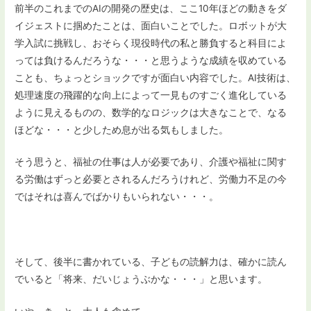
前半のこれまでのAIの開発の歴史は、ここ10年ほどの動きをダ
イジェストに掴めたことは、面白いことでした。ロボットが大
学入試に挑戦し、おそらく現役時代の私と勝負すると科目によ
っては負けるんだろうな・・・と思うような成績を収めている
ことも、ちょっとショックですが面白い内容でした。AI技術は、
処理速度の飛躍的な向上によって一見ものすごく進化している
ように見えるものの、数学的なロジックは大きなことで、なる
ほどな・・・と少しため息が出る気もしました。
そう思うと、福祉の仕事は人が必要であり、介護や福祉に関す
る労働はずっと必要とされるんだろうけれど、労働力不足の今
ではそれは喜んでばかりもいられない・・・。
そして、後半に書かれている、子どもの読解力は、確かに読ん
でいると「将来、だいじょうぶかな・・・」と思います。