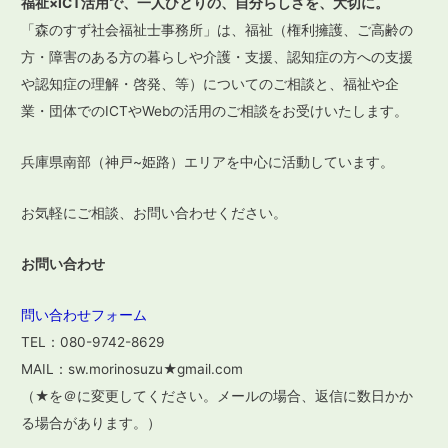
福祉×ICT活用で、一人ひとりの、自分らしさを、大切に。
ゲ
「森のすず社会福祉士事務所」は、福祉（権利擁護、ご高齢の
ー
方・障害のある方の暮らしや介護・支援、認知症の方への支援
や認知症の理解・啓発、等）についてのご相談と、福祉や企
シ
業・団体でのICTやWebの活用のご相談をお受けいたします。
ョ
ン
兵庫県南部（神戸~姫路）エリアを中心に活動しています。
お気軽にご相談、お問い合わせください。
お問い合わせ
問い合わせフォーム
TEL：080-9742-8629
MAIL：sw.morinosuzu★gmail.com
（★を＠に変更してください。メールの場合、返信に数日かか
る場合があります。）