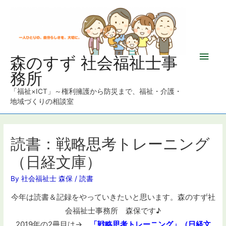
メ
森のすず 社会福祉士事
務所
イ
「福祉×ICT」～権利擁護から防災まで、福祉・介護・
ン
地域づくりの相談室
メ
ニ
読書：戦略思考トレーニング
（日経文庫）
ュ
By
社会福祉士 森保
/
読書
ー
今年は読書＆記録をやっていきたいと思います。森のすず社
会福祉士事務所 森保です♪
2019年の2冊目は→
「戦略思考トレーニング」（日経文