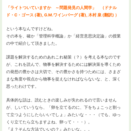
「ライトついていますか ～問題発見の人間学」 （ドナル
ド・C・ゴース (著), G.M.ワインバーグ (著), 木村 泉 (翻訳) ）
という本なんですけどね。
その本を、確か「管理科学概論」か「経営意思決定論」の授業
の中で紹介して頂きました。
課題を解決するためのあれこれ秘策（？）を考える本なのです
が、これを読んで、物事を解決するためには解決策を導くため
の発想の豊かさは大切で、その豊かさを持つためには、さまざ
まな角度や視点から物事を捉えなければならないな、と、深く
思ったわけです。
具体的な話は、読むときの楽しみが失われるので言いません
が、しいていうなら、「卵を立てるのに、下をちょこっと割っ
て立つようにしたらいいでしょ」みたいな・・・（でも、ゆっ
くり立てたら立ちますよね、卵って・・・）。
『え？そんな方法でいいの？』みたいな。。。