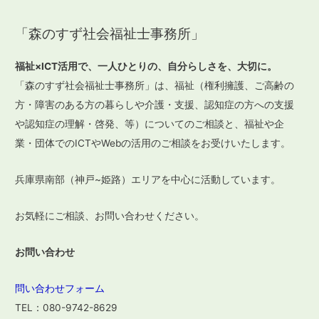
稿
「森のすず社会福祉士事務所」
ナ
ビ
福祉×ICT活用で、一人ひとりの、自分らしさを、大切に。
ゲ
「森のすず社会福祉士事務所」は、福祉（権利擁護、ご高齢の
ー
方・障害のある方の暮らしや介護・支援、認知症の方への支援
や認知症の理解・啓発、等）についてのご相談と、福祉や企
シ
業・団体でのICTやWebの活用のご相談をお受けいたします。
ョ
ン
兵庫県南部（神戸~姫路）エリアを中心に活動しています。
お気軽にご相談、お問い合わせください。
お問い合わせ
問い合わせフォーム
TEL：080-9742-8629