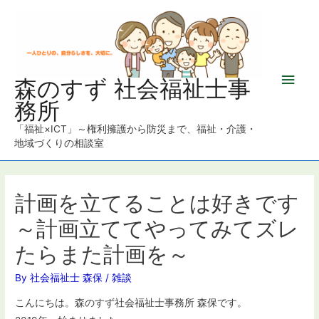
メ
森のすず 社会福祉士事
務所
イ
「福祉×ICT」～権利擁護から防災まで、福祉・介護・
ン
地域づくりの相談室
メ
ニ
計画を立てることは好きです
～計画立ててやってみてズレ
ュ
たらまた計画を～
ー
By
社会福祉士 森保
/
雑談
こんにちは。森のすず社会福祉士事務所 森保です。