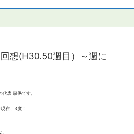
想(H30.50週目）～週に
の代表 森保です。
時現在、3度！
た。