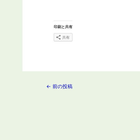
印刷と共有
共有
投
←
前の投稿
稿
ナ
ビ