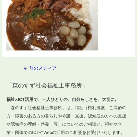
投
←
前のメディア
稿
「森のすず社会福祉士事務所」
ナ
ビ
福祉×ICT活用で、一人ひとりの、自分らしさを、大切に。
ゲ
「森のすず社会福祉士事務所」は、福祉（権利擁護、ご高齢の
ー
方・障害のある方の暮らしや介護・支援、認知症の方への支援
や認知症の理解・啓発、等）についてのご相談と、福祉や企
シ
業・団体でのICTやWebの活用のご相談をお受けいたします。
ョ