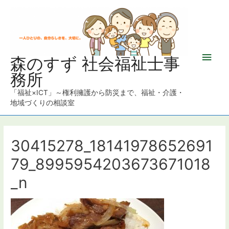
メ
森のすず 社会福祉士事
務所
イ
「福祉×ICT」～権利擁護から防災まで、福祉・介護・
ン
地域づくりの相談室
メ
ニ
30415278_18141978652691
79_8995954203673671018
ュ
_n
ー