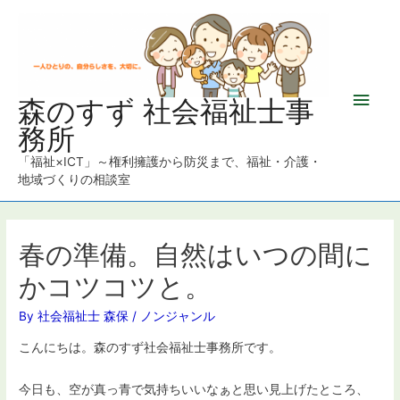
メ
森のすず 社会福祉士事
務所
イ
「福祉×ICT」～権利擁護から防災まで、福祉・介護・
ン
地域づくりの相談室
メ
ニ
春の準備。自然はいつの間に
かコツコツと。
ュ
By
社会福祉士 森保
/
ノンジャンル
ー
こんにちは。森のすず社会福祉士事務所です。
今日も、空が真っ青で気持ちいいなぁと思い見上げたところ、