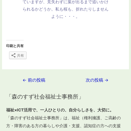
ていますが、見失わずに葉が出るまで追いかけ
られるかどうか。私も桜も、折れたりしません
ように・・・。
印刷と共有
共有
投
←
前の投稿
次の投稿
→
稿
「森のすず社会福祉士事務所」
ナ
ビ
福祉×ICT活用で、一人ひとりの、自分らしさを、大切に。
ゲ
「森のすず社会福祉士事務所」は、福祉（権利擁護、ご高齢の
ー
方・障害のある方の暮らしや介護・支援、認知症の方への支援