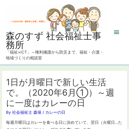
メ
森のすず 社会福祉士事
務所
イ
「福祉×ICT」～権利擁護から防災まで、福祉・介護・
ン
地域づくりの相談室
メ
ニ
1日が月曜日で新しい生活
で。（2020年6月①）～週
ュ
に一度はカレーの日
ー
By
社会福祉士 森保
/
カレーの日
毎週月曜日はカレーを食べる日に決めていて、翌日（火曜日…た