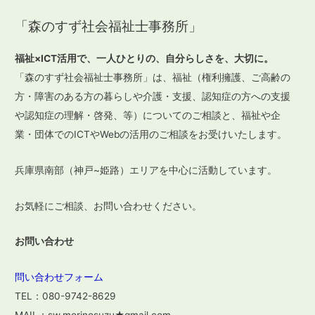
稿
「森のすず社会福祉士事務所」
ナ
ビ
福祉×ICT活用で、一人ひとりの、自分らしさを、大切に。
ゲ
「森のすず社会福祉士事務所」は、福祉（権利擁護、ご高齢の
ー
方・障害のある方の暮らしや介護・支援、認知症の方への支援
や認知症の理解・啓発、等）についてのご相談と、福祉や企
シ
業・団体でのICTやWebの活用のご相談をお受けいたします。
ョ
ン
兵庫県南部（神戸~姫路）エリアを中心に活動しています。
お気軽にご相談、お問い合わせください。
お問い合わせ
問い合わせフォーム
TEL：080-9742-8629