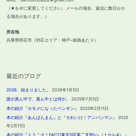
MAIL：sw.morinosuzu★gmail.com
（★を＠に変更してください。メールの場合、返信に数日かか
る場合があります。）
所在地
兵庫県明石市（対応エリア：神戸~姫路あたり）
最近のブログ
2026、始まりました。
2026年1月5日
誰が真ん中で、真ん中とは何か。
2025年7月5日
本の紹介『カモメになったペンギン』
2025年2月11日
本の紹介『あんぱんまん』と『それいけ！アンパンマン』
2025
年2月11日
本の紹介『ようこそ！FACT(東京S区第二支部)へ（１から4） 』