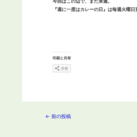
今回はこの辺で、
また来週。
『週に一度はカレーの日』は毎週火曜日
印刷と共有
共有
投
←
前の投稿
稿