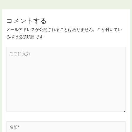
稿
ナ
コメントする
ビ
メールアドレスが公開されることはありません。
*
が付いてい
ゲ
る欄は必須項目です
ー
こ
シ
こ
ョ
に
ン
入
力
名
前