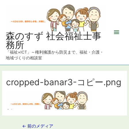
メ
森のすず 社会福祉士事
務所
イ
「福祉×ICT」～権利擁護から防災まで、福祉・介護・
ン
地域づくりの相談室
メ
ニ
cropped-banar3-コピー.png
ュ
ー
投
←
前のメディア