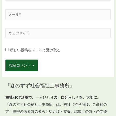
*
メ
ー
ル
ウ
*
ェ
ブ
新しい投稿をメールで受け取る
サ
イ
ト
「森のすず社会福祉士事務所」
福祉×ICT活用で、一人ひとりの、自分らしさを、大切に。
「森のすず社会福祉士事務所」は、福祉（権利擁護、ご高齢の
方・障害のある方の暮らしや介護・支援、認知症の方への支援