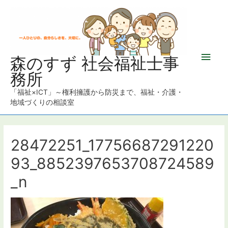
メ
森のすず 社会福祉士事
務所
イ
「福祉×ICT」～権利擁護から防災まで、福祉・介護・
ン
地域づくりの相談室
メ
ニ
28472251_17756687291220
93_8852397653708724589
ュ
_n
ー