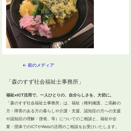
投
←
前のメディア
稿
「森のすず社会福祉士事務所」
ナ
ビ
福祉×ICT活用で、一人ひとりの、自分らしさを、大切に。
ゲ
「森のすず社会福祉士事務所」は、福祉（権利擁護、ご高齢の
ー
方・障害のある方の暮らしや介護・支援、認知症の方への支援
や認知症の理解・啓発、等）についてのご相談と、福祉や企
シ
業・団体でのICTやWebの活用のご相談をお受けいたします。
ョ